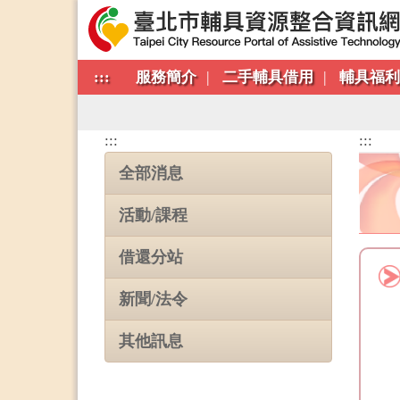
:::
服務簡介
二手輔具借用
輔具福
:::
:::
全部消息
活動/課程
借還分站
新聞/法令
其他訊息