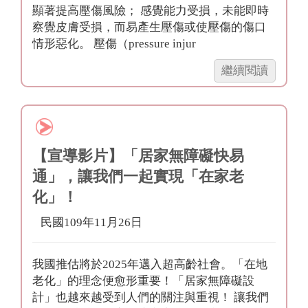
顯著提高壓傷風險； 感覺能力受損，未能即時
床
察覺皮膚受損，而易產生壓傷或使壓傷的傷口
Ⅱ（選
情形惡化。 壓傷（pressure injur
購
篇）」
「【輔
繼續閱讀
具
介
紹】
合
宜
【宣導影片】「居家無障礙快易
輔
通」，讓我們一起實現「在家老
具
化」！
中
心
民國109年11月26日
衛
教
－
我國推估將於2025年邁入超高齡社會。「在地
氣
老化」的理念便愈形重要！「居家無障礙設
墊
計」也越來越受到人們的關注與重視！ 讓我們