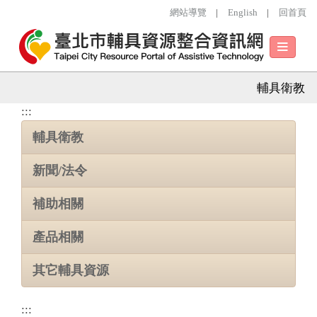
跳到主要內容區塊
網站導覽
|
English
|
回首頁
導
航
列
輔具衛教
:::
輔具衛教
新聞/法令
補助相關
產品相關
其它輔具資源
:::