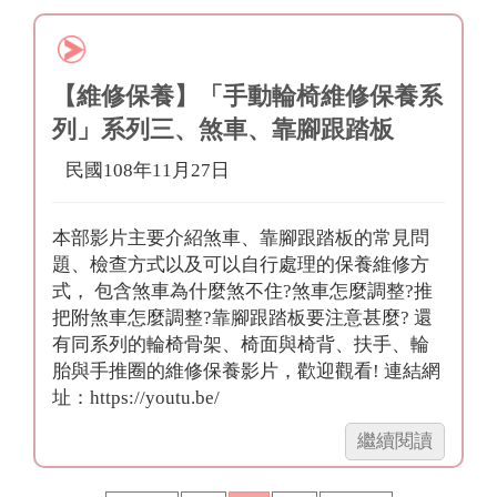
起
介
實
紹】
現
合
「在
宜
【維修保養】「手動輪椅維修保養系
家
輔
列」系列三、煞車、靠腳跟踏板
老
具
化」！」
中
民國108年11月27日
心
衛
本部影片主要介紹煞車、靠腳跟踏板的常見問
教-
題、檢查方式以及可以自行處理的保養維修方
骨
式， 包含煞車為什麼煞不住?煞車怎麼調整?推
盆
把附煞車怎麼調整?靠腳跟踏板要注意甚麼? 還
帶
有同系列的輪椅骨架、椅面與椅背、扶手、輪
的
胎與手推圈的維修保養影片，歡迎觀看! 連結網
使
址：https://youtu.be/
用」
「【維
繼續閱讀
修
保