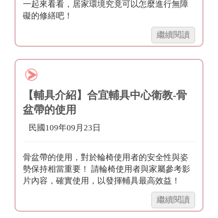
床
一起來看看，居家環境究竟可以怎麼進行無障
Ⅰ（基
礙的修繕吧！
礎
「【宣
繼續閱讀
篇）」
導
影
片】
「居
家
【輔具介紹】合宜輔具中心衛教-骨
無
盆帶的使用
障
礙
民國109年09月23日
快
易
骨盆帶的使用，對於輪椅使用者的安全性與姿
通」，
勢保持相當重要！ 請輪椅使用者與家屬參考影
讓
片內容，確實使用，以發揮輔具最高效益！
我
們
「【輔
繼續閱讀
一
具