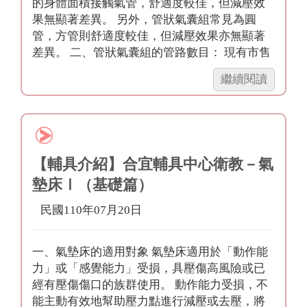
的身體面積接觸氣管，舒適度較佳，但減壓效
果無顯著差異。 另外，管狀氣囊組常見為圓
管，方管則舒適度較佳，但減壓效果亦無顯著
差異。 二、管狀氣囊組的管路數目： 現有市售
「【輔
繼續閱讀
具
介
紹】
合
宜
【輔具介紹】合宜輔具中心衛教－氣
輔
墊床Ⅰ（基礎篇）
具
中
民國110年07月20日
心
衛
一、氣墊床的適用對象 氣墊床適用於「動作能
教
力」或「感覺能力」受損，具壓傷高風險或已
－
經有壓傷傷口的族群使用。 動作能力受損，不
氣
能主動有效地幫助壓力點進行減壓或去壓，將
墊