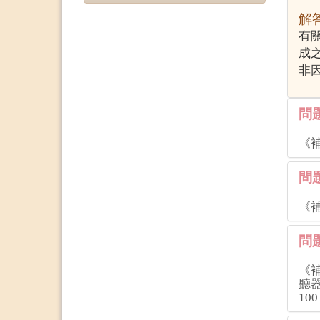
解答
有
成
非
問題
《
問題
《
問題
《
聽
10