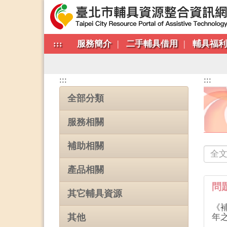
:::
服務簡介
二手輔具借用
輔具福
:::
:::
全部分類
服務相關
補助相關
產品相關
問題
其它輔具資源
《
其他
年