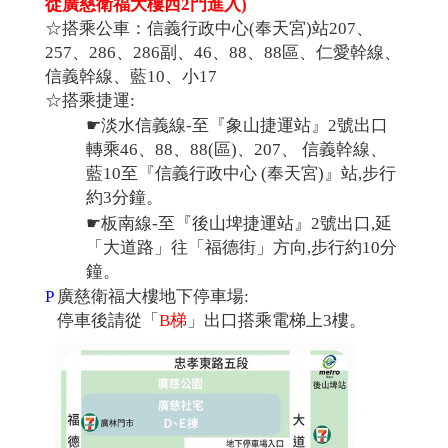
從廣慈衛福大樓西2門進入)
利
☆搭乘公車：信義行政中心(奉天宮)站207、
基
257、286、286副、46、88、88區、仁愛幹線、
金
信義幹線、藍10、小17
會-
☆搭乘捷運:
輔
☛淡水信義線-至『象山捷運站』2號出口
具
轉乘46、88、88(區)、207、 信義幹線、
中
藍10至『信義行政中心 (奉天宮)』站,步行
心
約3分鐘。
☛板南線-至『後山埤捷運站』2號出口,延
「大道路」往「福德街」方向,步行約10分
鐘。
P
廣慈衛福大樓地下停車場:
停車後請從「
B梯
」出口搭乘電梯上3樓。