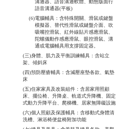
溝通器、語音溝通軟體、動態版面行
語音溝通器(平板)
(6)電腦輔具：含特殊開關、滑鼠或鍵盤
模擬器、替代性滑鼠或鍵盤介面、吹
吸嘴控滑鼠、紅外線貼片感應滑鼠、
陀螺儀動作感應滑鼠、眼控滑鼠、溝
通或電腦輔具用支撐固定器。
(三)身體、肌力及平衡訓練輔具：含站立
架、傾斜床
(四)預防壓瘡輔具：含減壓座墊各款、氣墊
床
(五)住家家具及改裝組件：含居家用照顧
床、擺位椅、升降桌、軌道式升降機、固定
式動力升降平台、爬梯機、居家無障礙設施
(六)個人照顧及保護輔具：含移動式身體清
洗槽、淋浴椅便盆椅附加功能