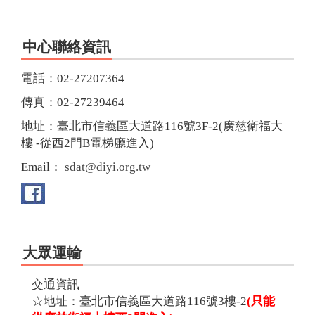
中心聯絡資訊
電話：02-27207364
傳真：02-27239464
地址：臺北市信義區大道路116號3F-2(廣慈衛福大
樓 -從西2門B電梯廳進入)
Email：
sdat@diyi.org.tw
FB
社
團：
第
大眾運輸
一
社
交通資訊
會
☆地址：臺北市信義區大道路116號3樓-2
(只能
福