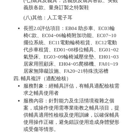
(七)矯具及義具：含義肢及矯具各款、美觀
義肢各款、量身訂製之特製鞋
(八)其他：人工電子耳
長照2.0評估項目：EB04 助步車、EC03輪
椅C款、EC04~06輪椅附加功能、EC07~10
擺位系統、EC11電動輪椅租賃、EC12電動
代步車租賃、ED01~08移位輔具、EG01~02
氣墊床、EG03~09輪椅減壓坐墊、EH01~03
居家用照顧床、EH04~05爬梯機、FA01~19
居家無障礙設施、FA20~21特殊洗浴槽
輔具複評（適配檢核）
服務對象：經輔具評估，有輔具適配檢核需
求之輔具使用者
服務內容：針對能力及生活情境複雜之個
案，或操作使用需專業衛教之輔具項目，提
供輔具適用性檢核及使用訓練，以確保輔具
使用操作正確，避免錯誤使用造成身體變形
或受傷等情形。